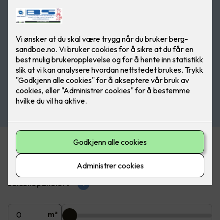
Beregn pris på solceller
Hvor mange m2 av taket ønsker du å dekke med
solcellepaneler?
?
m²