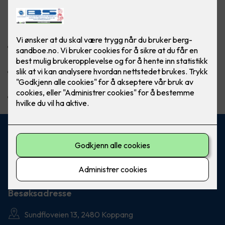
Vi har lang erfaring i prosjektering, levering og
montering av alle typer lysanlegg.
Vi leverer og skaffer utstyr fra alle leverandører på det
norske markedet.
Vi leverer alt fra utendørs effektanlegg til lavvolt anlegg i
boliger.
Fiberoptikk kan også leveres
Kontakt oss
950 87 200
andreas@berg-sandboe.no
Besøksadresse
Sundfloveien 13, 2480 Koppang